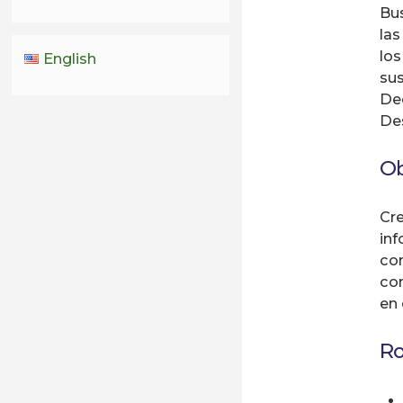
Bus
las
los
English
sus
Dec
Des
Ob
Cre
inf
con
co
en
Ro